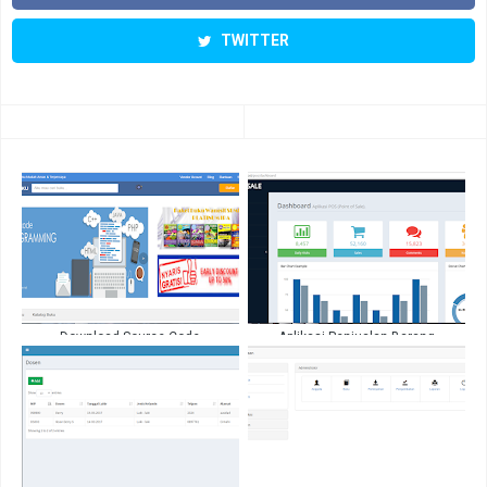
TWITTER
Download Source Code
Aplikasi Penjualan Barang
Marketplace Full Gratis PHP OOP
Codeigniter POS ( Point Of Sales )
MYSQL