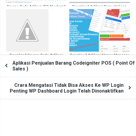
Source Code Aplikasi IDS Akademik
Download Aplikasi Perpustakaan
Lengkap
Sederhana Menggunakan
Codeigniter
Download Source Code Aplikasi
Download Aplikasi Money Manager
Kependudukan Codeigniter Gratis
FULL PHP Gratis
Aplikasi Penjualan Barang Codeigniter POS ( Point Of
Sales )
Crara Mengatasi Tidak Bisa Akses Ke WP Login
Penting WP Dashboard Login Telah Dinonaktifkan