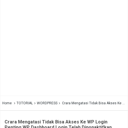
Home
TOTORIAL
WORDPRESS
Crara Mengatasi Tidak Bisa Akses Ke WP Login Penting WP Dashboard Login Telah Dinonaktifkan
Crara Mengatasi Tidak Bisa Akses Ke WP Login
Penting WP Dashboard Login Telah Dinonaktifkan