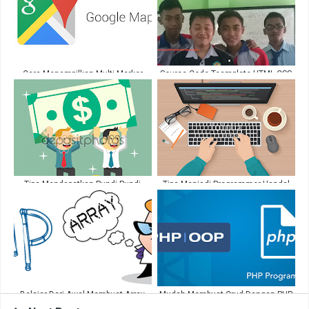
Cara Menampilkan Multi Marker
Source Code Teamplate HTML CSS
Pada Google Maps
Menggunakan bootstrap
Tips Mendapatkan Pundi Pundi
Tips Menjadi Programmer Handal
Dollar Tanpa Modal Lewat Ngeblog
Otodidak & Meraup Keuntungan Dari
Internet
Belajar Dari Awal Membuat Array
Mudah Membuat Crud Dengan PHP
PHP Panduan
OPP