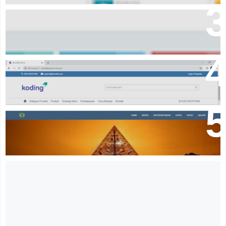
Download Aplikasi pembayaran komite sekolah
Source code online shop dengan codeigniter
Download Source Code Portal Berita PHP