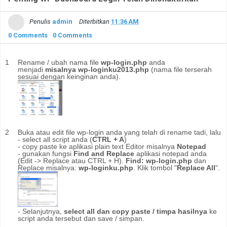
Penulis
admin
Diterbitkan
11:36 AM
0 Comments
0 Comments
Rename / ubah nama file
wp-login.php
anda
menjadi
misalnya wp-loginku2013.php
(nama file terserah
sesuai dengan keinginan anda).
Buka atau edit file wp-login anda yang telah di rename tadi, lalu
- select all script anda (
CTRL + A
)
- copy paste ke aplikasi plain text Editor misalnya
Notepad
- gunakan fungsi
Find and Replace
aplikasi notepad anda
(Edit -> Replace atau CTRL + H).
Find: wp-login.php
dan
Replace misalnya:
wp-loginku.php
. Klik tombol "
Replace All
".
- Selanjutnya,
select all dan copy paste / timpa hasilnya
ke
script anda tersebut dan save / simpan.