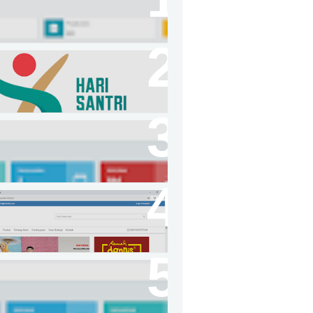
izer online
hari santri tahun 2024
oad Aplikasi pembayaran
e sekolah
e code online shop dengan
gniter
asi Penjualan Berbasis Web
 Of Sale)