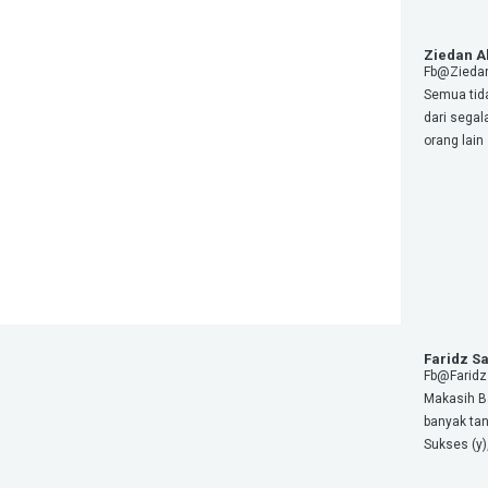
Ziedan A
Fb@Ziedan
Semua tida
dari segal
orang lain
Faridz S
Fb@Faridz
Makasih B
banyak tan
Sukses (y),