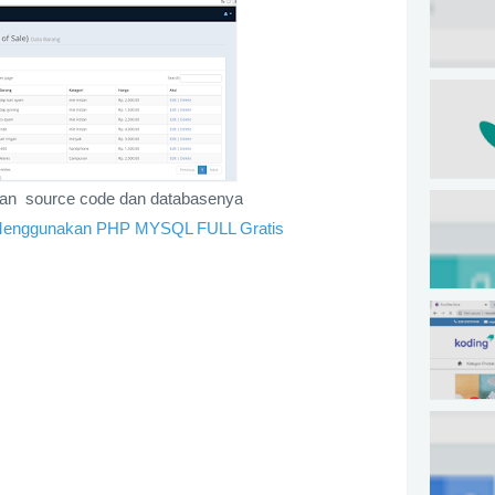
Organ
Logo 
duhan source code dan databasenya
Downl
r Menggunakan PHP MYSQL FULL Gratis
komit
Sourc
codei
Aplik
(Pont