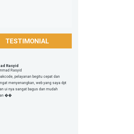
TESTIMONIAL
d Rasyid
mad Rasyid
pakcode, pelayanan begitu cepat dan
ngat menyenangkan, web yang saya dpt
lan ui nya sangat bagus dan mudah
ikan ��