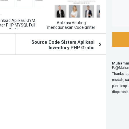
nload Aplikasi GYM
Aplikasi Vouting
ter PHP MYSQL Full
menggunakan Codeigniter
Gratis
dengan mode Mobile View
Source Code Sistem Aplikasi
Inventory PHP Gratis
Muhamma
Fb@Muham
Thanks la
mudah, sa
pun tampi
dioperas