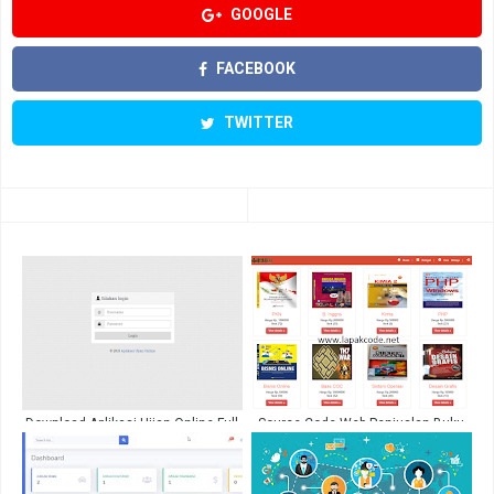
GOOGLE
FACEBOOK
TWITTER
Download Aplikasi Ujian Online Full
Source Code Web Penjualan Buku
Menggukan Codeigniter
Menggunakan PHP OOP Mysql