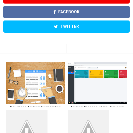
FACEBOOK
TWITTER
Download Aplikasi Ujian Online
Aplikasi Presensi Mata Pelajaran
Menggunakan Codeigniter ( Update
Untuk Guru
Version 2 )