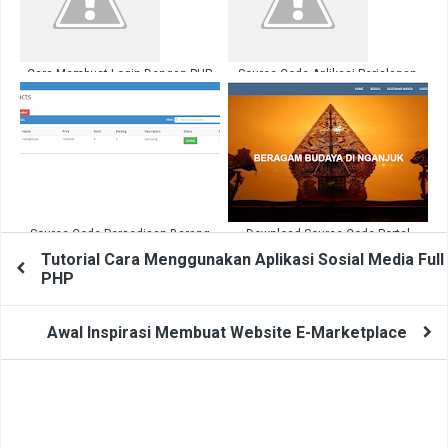
Cara Membuat Login Dengan PHP
Source Code Aplikasi Perjalanan
MySql
Dinas PHP Full
Source Code Persediaan Barang
Download Source Code Portal
menggunakan AngularJS, MySQL
Berita PHP
Tutorial Cara Menggunakan Aplikasi Sosial Media Full
dan PHP API
PHP
Awal Inspirasi Membuat Website E-Marketplace