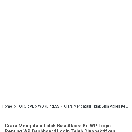
Home
TOTORIAL
WORDPRESS
Crara Mengatasi Tidak Bisa Akses Ke WP Login Penting WP Dashboard Login Telah Dinonaktifkan
Crara Mengatasi Tidak Bisa Akses Ke WP Login
Penting WP Dashboard Login Telah Dinonaktifkan