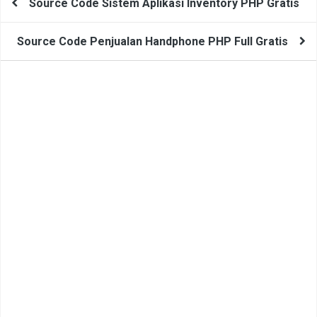
Source Code Sistem Aplikasi Inventory PHP Gratis
Themes
Source Code Penjualan Handphone PHP Full Gratis