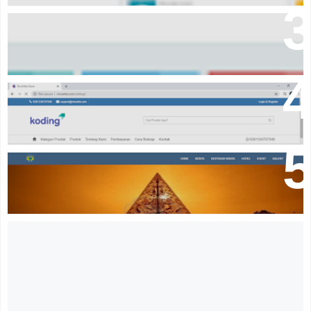
Download Aplikasi pembayaran komite sekolah
Source code online shop dengan codeigniter
Download Source Code Portal Berita PHP