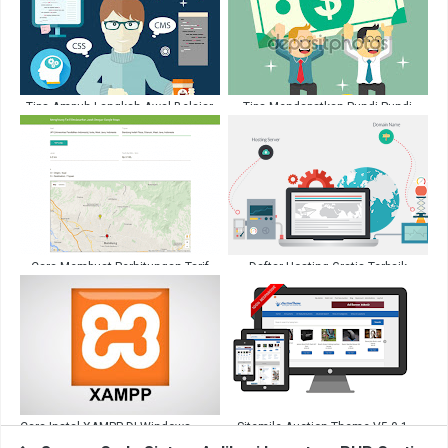
Tips Ampuh Langkah Awal Belajar
Tips Mendapatkan Pundi Pundi
Web Programing Dari Pemula
Dollar Tanpa Modal Lewat Ngeblog
Hingga Akhir
Cara Membuat Perhitungan Tarif
Daftar Hosting Gratis Terbaik
Pengiriman Berdasarkan Jarak
Selamanya Terbukti
Dengan Google Maps
Cara Instal XAMPP DI Windows
Sitemile Auction Theme V5.0.1 –
Responsive WordPress Premium