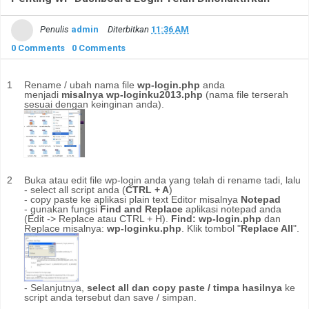
Penulis
admin
Diterbitkan
11:36 AM
0 Comments
0 Comments
Rename / ubah nama file
wp-login.php
anda
menjadi
misalnya wp-loginku2013.php
(nama file terserah
sesuai dengan keinginan anda).
Buka atau edit file wp-login anda yang telah di rename tadi, lalu
- select all script anda (
CTRL + A
)
- copy paste ke aplikasi plain text Editor misalnya
Notepad
- gunakan fungsi
Find and Replace
aplikasi notepad anda
(Edit -> Replace atau CTRL + H).
Find: wp-login.php
dan
Replace misalnya:
wp-loginku.php
. Klik tombol "
Replace All
".
- Selanjutnya,
select all dan copy paste / timpa hasilnya
ke
script anda tersebut dan save / simpan.