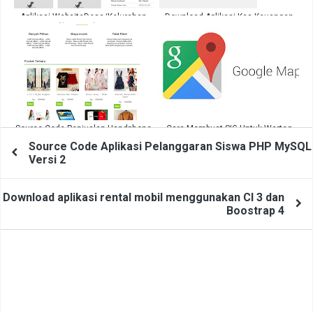
Aplikasi WebsiteDesa/Kelurahan
Download Aplikasi Kas Keuangan
Full Source Code PHP MYSQL
PHP MySql Sederhana
Source Code Penjualan Handphone
Cara Membuat SIG Untuk Warteg
PHP Full Gratis
Dengan GoogleMaps Dan PHP
Source Code Aplikasi Pelanggaran Siswa PHP MySQL
Versi 2
Download aplikasi rental mobil menggunakan CI 3 dan
Boostrap 4