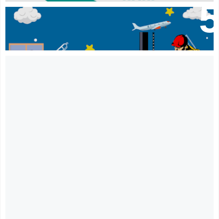
Soal UKK (Ujian Kompetensi Keahlian) SMK Jurusan RPL
Tahun 2025