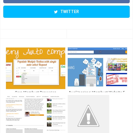
TWITTER
Cara Membuat Pencarian
Awal Inspirasi Membuat Website E-
Aoutocomplete Dengan PHP MYSQL
Marketplace
AJAX