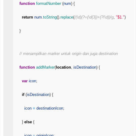
function
formatNumber
(
num
)
{
return
num
.
toString
(
)
.
replace
(
/(\d)(?=(\d{3})+(?!\d))/g
,
"$1."
)
}
// menampilkan marker untuk origin dan juga destination
function
addMarker
(
location
,
isDestination
)
{
var
icon
;
if
(
isDestination
)
{
icon
=
destinationIcon
;
}
else
{
icon
=
originIcon
;