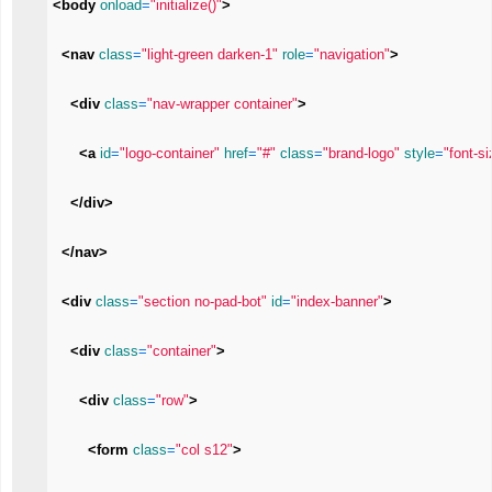
<body 
onload
=
"initialize()"
>
<nav 
class
=
"light-green darken-1"
role
=
"navigation"
>
<div 
class
=
"nav-wrapper container"
>
<a 
id
=
"logo-container"
href
=
"#"
class
=
"brand-logo"
style
=
"font-s
</div>
</nav>
<div 
class
=
"section no-pad-bot"
id
=
"index-banner"
>
<div 
class
=
"container"
>
<div 
class
=
"row"
>
<form 
class
=
"col s12"
>