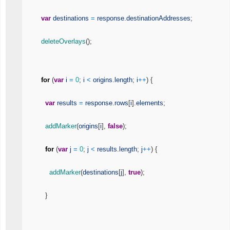
var
destinations
=
response
.
destinationAddresses
;
deleteOverlays
(
)
;
for
(
var
i
=
0
;
i
<
origins
.
length
;
i
++
)
{
var
results
=
response
.
rows
[
i
]
.
elements
;
addMarker
(
origins
[
i
]
,
false
)
;
for
(
var
j
=
0
;
j
<
results
.
length
;
j
++
)
{
addMarker
(
destinations
[
j
]
,
true
)
;
}