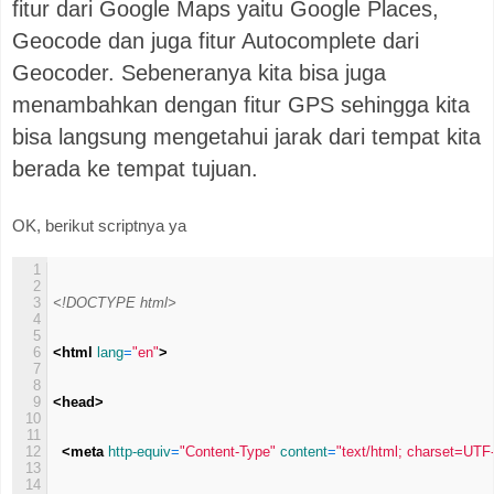
fitur dari Google Maps yaitu Google Places,
Geocode dan juga fitur Autocomplete dari
Geocoder. Sebeneranya kita bisa juga
menambahkan dengan fitur GPS sehingga kita
bisa langsung mengetahui jarak dari tempat kita
berada ke tempat tujuan.
OK, berikut scriptnya ya
1
2
3
<!DOCTYPE html>
4
5
6
<html 
lang
=
"en"
>
7
8
9
<head>
10
11
12
<meta 
http-equiv
=
"Content-Type"
content
=
"text/html; charset=UTF
13
14