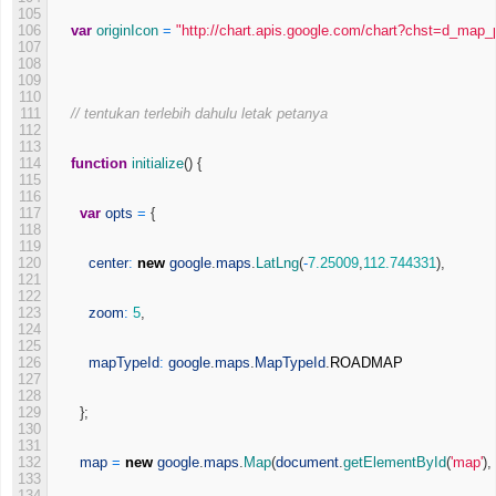
105
106
var
originIcon
=
"http://chart.apis.google.com/chart?chst=d_map
107
108
109
110
111
// tentukan terlebih dahulu letak petanya 
112
113
114
function
initialize
(
)
{
115
116
117
var
opts
=
{
118
119
120
center
:
new
google
.
maps
.
LatLng
(
-
7.25009
,
112.744331
)
,
121
122
123
zoom
:
5
,
124
125
126
mapTypeId
:
google
.
maps
.
MapTypeId
.
ROADMAP
127
128
129
}
;
130
131
132
map
=
new
google
.
maps
.
Map
(
document
.
getElementById
(
'map'
)
,
133