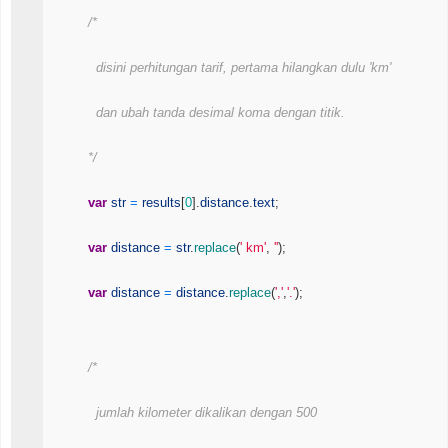
/*          
            disini perhitungan tarif, pertama hilangkan dulu 'km'
            dan ubah tanda desimal koma dengan titik. 
          */
var
str
=
results
[
0
]
.
distance
.
text
;
var
distance
=
str
.
replace
(
' km'
,
''
)
;
var
distance
=
distance
.
replace
(
','
,
'.'
)
;
/*          
            jumlah kilometer dikalikan dengan 500 