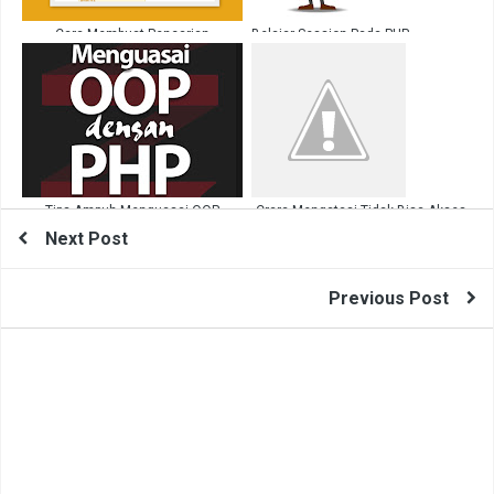
Cara Membuat Pencarian
Belajar Session Pada PHP
Aoutocomplete Dengan PHP MYSQL
AJAX
Tips Ampuh Menguasai OOP
Crara Mengatasi Tidak Bisa Akses
Dengan PHP
Ke WP Login Penting WP Dashboard
Next Post
Login Telah Dinonaktifkan
Previous Post