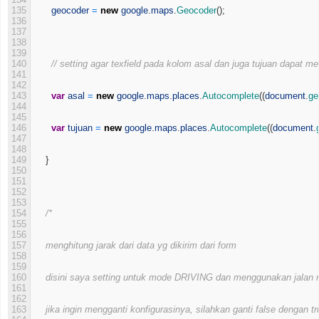
134
135
geocoder
=
new
google
.
maps
.
Geocoder
(
)
;
136
137
138
139
140
// setting agar texfield pada kolom asal dan juga tujuan dapat 
141
142
143
var
asal
=
new
google
.
maps
.
places
.
Autocomplete
(
(
document
.
ge
144
145
146
var
tujuan
=
new
google
.
maps
.
places
.
Autocomplete
(
(
document
.
147
148
149
}
150
151
152
153
154
/*      
155
156
157
    menghitung jarak dari data yg dikirim dari form
158
159
160
    disini saya setting untuk mode DRIVING dan menggunakan jalan ra
161
162
163
    jika ingin mengganti konfigurasinya, silahkan ganti false dengan tr