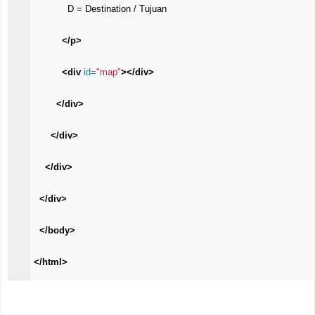
            D = Destination / Tujuan 
</p>
<div 
id
=
"map"
>
</div>
</div>
</div>
</div>
</div>
</body>
</html>