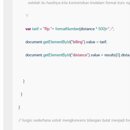
            setelah itu hasilnya kita konversikan kedalam format kurs ru
          */
var
tarif
=
"Rp."
+
formatNumber
(
distance
*
500
)
+
",-"
;
document
.
getElementById
(
"billing"
)
.
value
=
tarif
;
document
.
getElementById
(
"distance"
)
.
value
=
results
[
0
]
.
dist
}
}
}
// fungsi sederhana untuk mengkonversi bilangan bulat menjadi fo