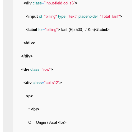
<div 
class
=
"input-field col s6"
>
<input 
id
=
"billing"
type
=
"text"
placeholder
=
"Total Tarif"
>
<label 
for
=
"billing"
>
Tarif (Rp.500,- / Km)
</label>
</div>
</div>
<div 
class
=
"row"
>
<div 
class
=
"col s12"
>
<p>
            * 
<br>
            O = Origin / Asal 
<br>