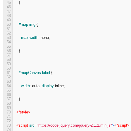
45
}
46
47
48
49
50
#map img 
{
51
52
53
max-width
:
none
;
54
55
56
}
57
58
59
60
61
#mapCanvas label 
{
62
63
64
width
:
auto
;
display
:
inline
;
65
66
67
}
68
69
70
</style>
71
72
73
<script 
src
=
"https://code.jquery.com/jquery-2.1.1.min.js"
>
</script>
74