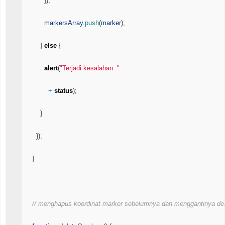
}
)
;
markersArray
.
push
(
marker
)
;
}
else
{
alert
(
"Terjadi kesalahan: "
+
status
)
;
}
}
)
;
}
// menghapus koordinat marker sebelumnya dan menggantinya den