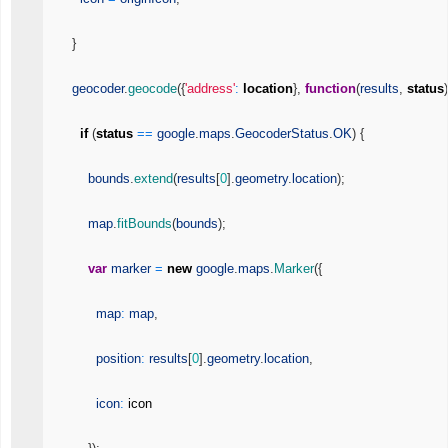
}
geocoder
.
geocode
(
{
'address'
:
location
}
,
function
(
results
,
status
)
if
(
status
==
google
.
maps
.
GeocoderStatus
.
OK
)
{
bounds
.
extend
(
results
[
0
]
.
geometry
.
location
)
;
map
.
fitBounds
(
bounds
)
;
var
marker
=
new
google
.
maps
.
Marker
(
{
map
:
map
,
position
:
results
[
0
]
.
geometry
.
location
,
icon
:
icon