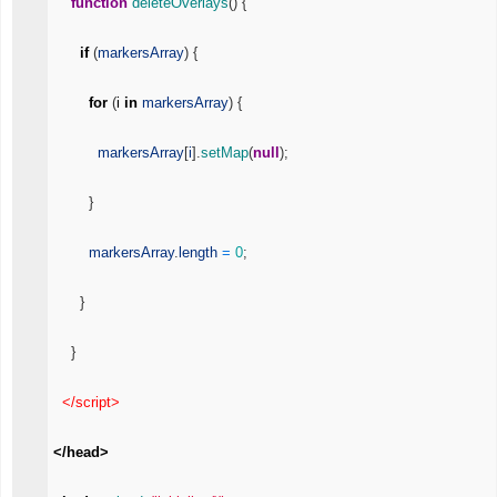
function
deleteOverlays
(
)
{
if
(
markersArray
)
{
for
(
i
in
markersArray
)
{
markersArray
[
i
]
.
setMap
(
null
)
;
}
markersArray
.
length
=
0
;
}
}
</script>
</head>