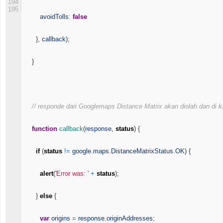
194
195
avoidTolls
:
false
}
,
callback
)
;
}
// responde dari Googlemaps Distance Matrix akan diolah dan di 
function
callback
(
response
,
status
)
{
if
(
status
!=
google
.
maps
.
DistanceMatrixStatus
.
OK
)
{
alert
(
'Error was: '
+
status
)
;
}
else
{
var
origins
=
response
.
originAddresses
;