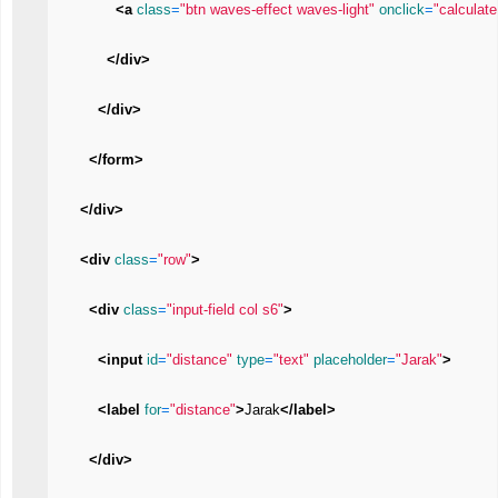
<a 
class
=
"btn waves-effect waves-light"
onclick
=
"calculate
</div>
</div>
</form>
</div>
<div 
class
=
"row"
>
<div 
class
=
"input-field col s6"
>
<input 
id
=
"distance"
type
=
"text"
placeholder
=
"Jarak"
>
<label 
for
=
"distance"
>
Jarak
</label>
</div>