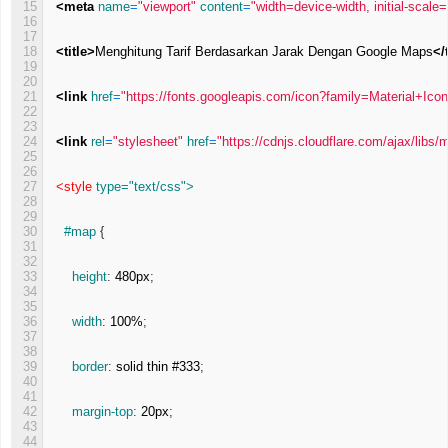
15
<meta 
name
=
"viewport"
content
=
"width=device-width, initial-scal
16
17
18
<title>
Menghitung Tarif Berdasarkan Jarak Dengan Google Maps
</
19
20
21
<link 
href
=
"https://fonts.googleapis.com/icon?family=Material+Ico
22
23
24
<link 
rel
=
"stylesheet"
href
=
"https://cdnjs.cloudflare.com/ajax/libs/
25
26
27
<style 
type
="text/css">
28
29
30
    #map 
{
31
32
33
height
:
480px
;
34
35
36
width
:
100%
;
37
38
39
border
:
solid
thin
#333
;
40
41
42
margin-top
:
20px
;
43
44