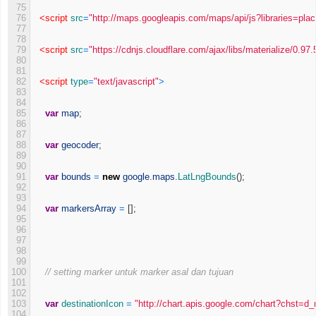
75
76
<script 
src
=
"http://maps.googleapis.com/maps/api/js?libraries=pla
77
78
79
<script 
src
=
"https://cdnjs.cloudflare.com/ajax/libs/materialize/0.97.
80
81
82
<script 
type
=
"text/javascript"
>
83
84
85
var
map
;
86
87
88
var
geocoder
;
89
90
91
var
bounds
=
new
google
.
maps
.
LatLngBounds
(
)
;
92
93
94
var
markersArray
=
[
]
;
95
96
97
98
99
100
// setting marker untuk marker asal dan tujuan
101
102
103
var
destinationIcon
=
"http://chart.apis.google.com/chart?chst=
104