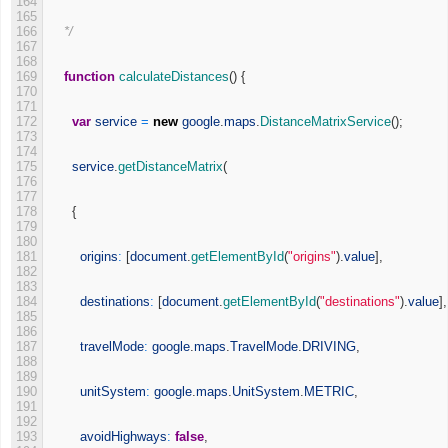
164
165
166
    */
167
168
169
function
calculateDistances
(
)
{
170
171
172
var
service
=
new
google
.
maps
.
DistanceMatrixService
(
)
;
173
174
175
service
.
getDistanceMatrix
(
176
177
178
{
179
180
181
origins
:
[
document
.
getElementById
(
"origins"
)
.
value
]
,
182
183
184
destinations
:
[
document
.
getElementById
(
"destinations"
)
.
value
]
,
185
186
187
travelMode
:
google
.
maps
.
TravelMode
.
DRIVING
,
188
189
190
unitSystem
:
google
.
maps
.
UnitSystem
.
METRIC
,
191
192
193
avoidHighways
:
false
,