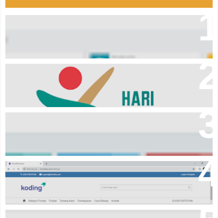
Aplikasi laporan keuangan Event Organizer online
Logo hari santri tahun 2024
Download Aplikasi pembayaran komite sekolah
Source code online shop dengan codeigniter