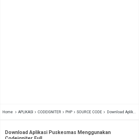
Home
APLIKASI
CODEIGNITER
PHP
SOURCE CODE
Download Aplikasi Puskesmas Menggunakan Codeigniter Full
Download Aplikasi Puskesmas Menggunakan
Codeigniter Full