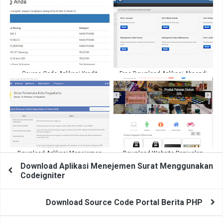
Menggunakan Codeigniter Multi
Simpan Pinjam PHP MYSQL Lengkap
Bahasa
Source Code Aplikasi Kredit
Free Download Aplikasi Absendi
Menggunakan PHP MySQL
Sederhana Dengan PHP MYSQL
Download Aplikasi Menejemen
Download Website Penjualan
Surat Menggunakan Codeigniter
Menggunakan PHP OOP
Download Aplikasi Menejemen Surat Menggunakan
Codeigniter
Download Source Code Portal Berita PHP